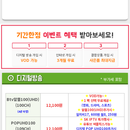
디지털 방송 가입 시
인터넷 가입 시
결합상품 가입 시
VOD 가능
3개월 무료
사은품 최대지급
* 부가세 포함
VOD가능~
Btv알뜰100(UHD)
1 팩 선택 무료제공
(100CH)
12,100원
(영화, 드라마, 스포츠)
알뜰100(UHD)추가시
(3년 약정)
설치비17, 600원 월8, 250원
SK IPTV 특가행사
POPUHD100
유튜브 넥플릭스가능
(109CH)
12,100원
디지털 POP UHD100추가시