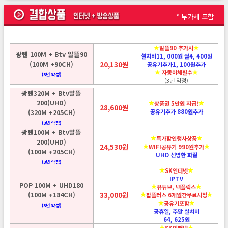
* 부가세 포함
알뜰90 추가시
광랜 100M + Btv 알뜰90
설치비11, 000원 월4, 400원
(100M +90CH)
20,130원
공유기추가1, 100원추가
자동이체필수
(3년 약정)
(3년 약정)
광랜320M + Btv알뜰
200(UHD)
상품권 5만원 지급!
28,600원
(320M +205CH)
공유기추가 880원추가
(3년 약정)
광랜100M + Btv알뜰
특가할인행사상품
200(UHD)
24,530원
WIFI공유기 990원추가
(100M +205CH)
UHD 선명한 화질
(3년 약정)
SK인터넷
IPTV
POP 100M + UHD180
유튜브, 넥플릭스
(100M +184CH)
33,000원
팝플러스 6개월간무료시청
공유기포함
(3년 약정)
공휴일, 주말 설치비
64, 625원
SK인터넷