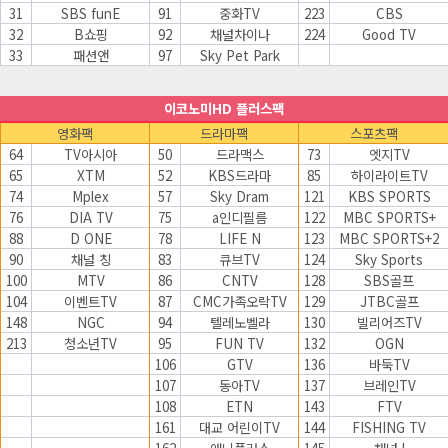
31
SBS funE
91
중화TV
223
CBS
32
B쇼핑
92
채널차이나
224
Good TV
33
패션앤
97
Sky Pet Park
이코노미HD 플러스팩
영화팩
드라마팩
스포츠팩
64
TV아시아
50
드라맥스
73
엣지TV
65
XTM
52
KBS드라마
85
하이라이트TV
74
Mplex
57
Sky Dram
121
KBS SPORTS
76
DIA TV
75
a인디필름
122
MBC SPORTS+
88
D ONE
78
LIFE N
123
MBC SPORTS+2
90
채널 칭
83
큐브TV
124
Sky Sports
100
MTV
86
CNTV
128
SBS골프
104
이벤트TV
87
CMC가족오락TV
129
JTBC골프
148
NGC
94
텔레노벨라
130
빌리어즈TV
213
청소년TV
95
FUN TV
132
OGN
106
GTV
136
바둑TV
107
동아TV
137
브레인TV
108
ETN
143
FTV
161
대교 어린이TV
144
FISHING TV
162
애니플러스
145
채널J