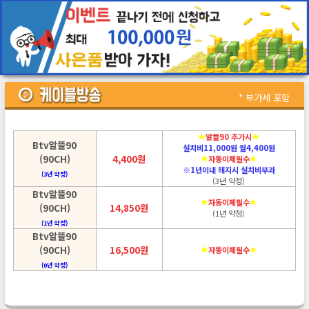
* 부가세 포함
알뜰90 추가시
Btv알뜰90
설치비11,000원 월4,400원
(90CH)
4,400원
자동이체필수
※1년이내 해지시 설치비부과
(3년 약정)
(3년 약정)
Btv알뜰90
자동이체필수
(90CH)
14,850원
(1년 약정)
(1년 약정)
Btv알뜰90
(90CH)
16,500원
자동이체필수
(0년 약정)