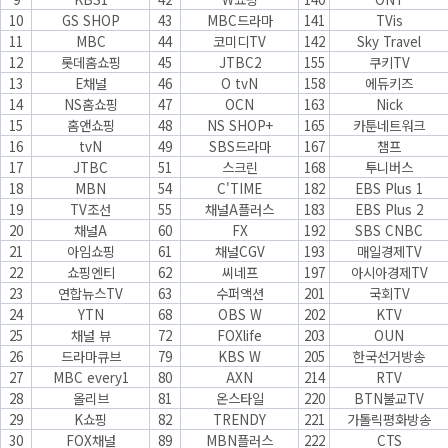
10
GS SHOP
43
MBC드라마
141
TVis
11
MBC
44
코미디TV
142
Sky Travel
12
롯데홈쇼핑
45
JTBC2
155
쿠키TV
13
E채널
46
O tvN
158
에듀키즈
14
NS홈쇼핑
47
OCN
163
Nick
15
홈앤쇼핑
48
NS SHOP+
165
카툰네트워크
16
tvN
49
SBS드라마
167
챔프
17
JTBC
51
스크린
168
투니버스
18
MBN
54
C'TIME
182
EBS Plus 1
19
TV조선
55
채널A플러스
183
EBS Plus 2
20
채널A
60
FX
192
SBS CNBC
21
아임쇼핑
61
채널CGV
193
매일경제TV
22
쇼핑엔티
62
씨네프
197
아시아경제TV
23
연합뉴스TV
63
수퍼액션
201
국회TV
24
YTN
68
OBS W
202
KTV
25
채널 뷰
72
FOXlife
203
OUN
26
드라마큐브
79
KBS W
205
한국선거방송
27
MBC every1
80
AXN
214
RTV
28
올리브
81
온스타일
220
BTN불교TV
29
K쇼핑
82
TRENDY
221
가톨릭평화방송
30
FOX채널
89
MBN플러스
222
CTS