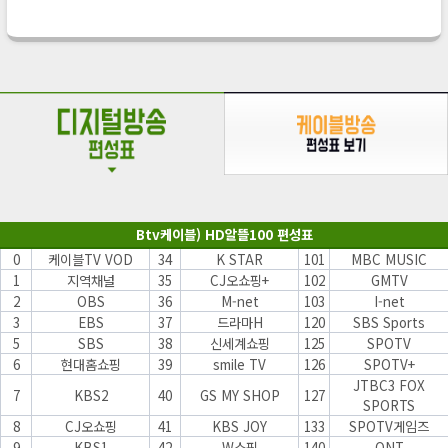
Btv케이블) HD알뜰100 편성표
0
케이블TV VOD
34
K STAR
101
MBC MUSIC
1
지역채널
35
CJ오쇼핑+
102
GMTV
2
OBS
36
M-net
103
I-net
3
EBS
37
드라마H
120
SBS Sports
5
SBS
38
신세계쇼핑
125
SPOTV
6
현대홈쇼핑
39
smile TV
126
SPOTV+
JTBC3 FOX
7
KBS2
40
GS MY SHOP
127
SPORTS
8
CJ오쇼핑
41
KBS JOY
133
SPOTV게임즈
9
KBS1
42
W쇼핑
140
ONT