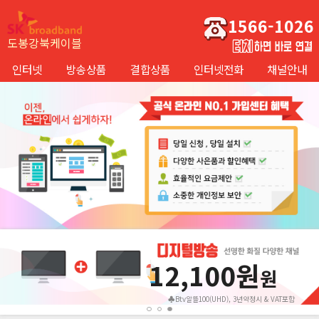
1566-1026
도봉강북케이블
인터넷
방송상품
결합상품
인터넷전화
채널안내
12,100원
원
♣Btv알뜰100(UHD), 3년약정시 & VAT포함