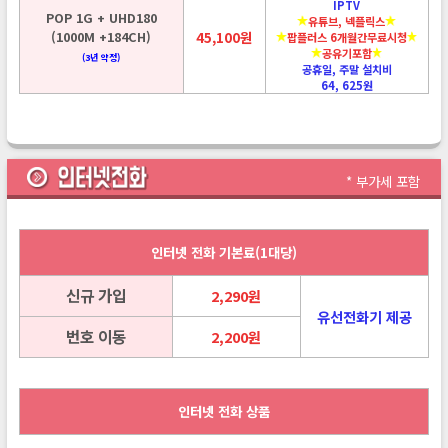
IPTV
POP 1G + UHD180
유튜브, 넥플릭스
(1000M +184CH)
45,100원
팝플러스 6개월간무료시청
공유기포함
(3년 약정)
공휴일, 주말 설치비
64, 625원
* 부가세 포함
인터넷 전화 기본료(1대당)
신규 가입
2,290원
유선전화기 제공
번호 이동
2,200원
인터넷 전화 상품