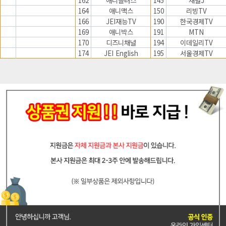
164
애니맥스
150
리빙TV
166
JEI재능TV
190
한국경제TV
169
애니박스
191
MTN
170
디즈니채널
194
이데일리TV
174
JEI English
195
서울경제TV