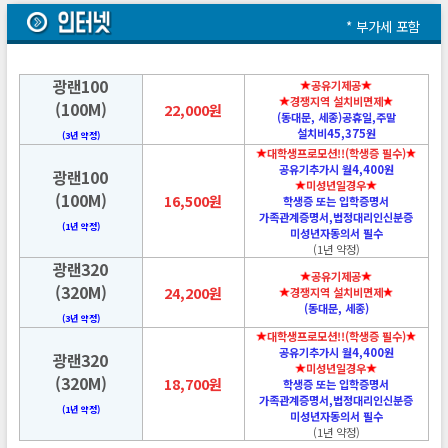
* 부가세 포함
광랜100
공유기제공
경쟁지역 설치비면제
(100M)
22,000원
(동대문, 세종)공휴일,주말
설치비45,375원
(3년 약정)
대학생프로모션!!(학생증 필수)
공유기추가시 월4,400원
광랜100
미성년일경우
(100M)
16,500원
학생증 또는 입학증명서
가족관계증명서,법정대리인신분증
(1년 약정)
미성년자동의서 필수
(1년 약정)
광랜320
공유기제공
(320M)
24,200원
경쟁지역 설치비면제
(동대문, 세종)
(3년 약정)
대학생프로모션!!(학생증 필수)
공유기추가시 월4,400원
광랜320
미성년일경우
(320M)
18,700원
학생증 또는 입학증명서
가족관계증명서,법정대리인신분증
(1년 약정)
미성년자동의서 필수
(1년 약정)