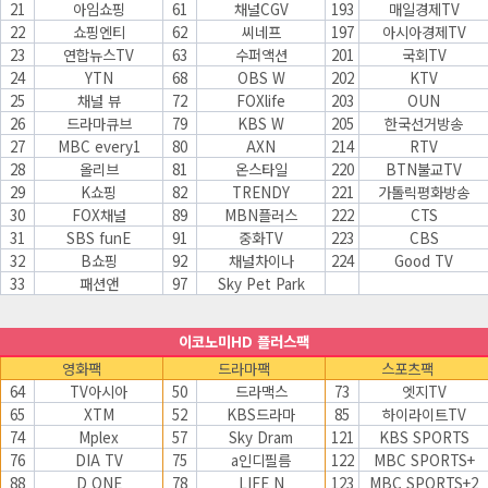
21
아임쇼핑
61
채널CGV
193
매일경제TV
22
쇼핑엔티
62
씨네프
197
아시아경제TV
23
연합뉴스TV
63
수퍼액션
201
국회TV
24
YTN
68
OBS W
202
KTV
25
채널 뷰
72
FOXlife
203
OUN
26
드라마큐브
79
KBS W
205
한국선거방송
27
MBC every1
80
AXN
214
RTV
28
올리브
81
온스타일
220
BTN불교TV
29
K쇼핑
82
TRENDY
221
가톨릭평화방송
30
FOX채널
89
MBN플러스
222
CTS
31
SBS funE
91
중화TV
223
CBS
32
B쇼핑
92
채널차이나
224
Good TV
33
패션앤
97
Sky Pet Park
이코노미HD 플러스팩
영화팩
드라마팩
스포츠팩
64
TV아시아
50
드라맥스
73
엣지TV
65
XTM
52
KBS드라마
85
하이라이트TV
74
Mplex
57
Sky Dram
121
KBS SPORTS
76
DIA TV
75
a인디필름
122
MBC SPORTS+
88
D ONE
78
LIFE N
123
MBC SPORTS+2