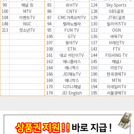
90
채널 칭
83
큐브TV
124
Sky Sports
100
MTV
86
CNTV
128
SBS골프
104
이벤트TV
87
CMC가족오락TV
129
JTBC골프
148
NGC
94
텔레노벨라
130
빌리어즈TV
213
청소년TV
95
FUN TV
132
OGN
106
GTV
136
바둑TV
107
동아TV
137
브레인TV
108
ETN
143
FTV
161
대교 어린이TV
144
FISHING TV
162
애니플러스
145
채널J
164
애니맥스
150
리빙TV
166
JEI재능TV
190
한국경제TV
169
애니박스
191
MTN
170
디즈니채널
194
이데일리TV
174
JEI English
195
서울경제TV