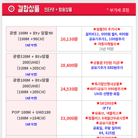
* 부가세 포함
알뜰90 추가시
광랜 100M + Btv 알뜰90
설치비11, 000원 월4, 400원
(100M +90CH)
20,130원
공유기추가1, 100원추가
자동이체필수
(3년 약정)
(3년 약정)
광랜320M + Btv알뜰
200(UHD)
상품권 5만원 지급!
28,600원
(320M +205CH)
공유기추가 880원추가
(3년 약정)
광랜100M + Btv알뜰
특가할인행사상품
200(UHD)
24,530원
WIFI공유기 990원추가
(100M +205CH)
UHD 선명한 화질
(3년 약정)
SK인터넷
IPTV
POP 100M + UHD180
유튜브, 넥플릭스
(100M +184CH)
33,000원
팝플러스 6개월간무료시청
공유기포함
(3년 약정)
공휴일, 주말 설치비
64, 625원
SK인터넷