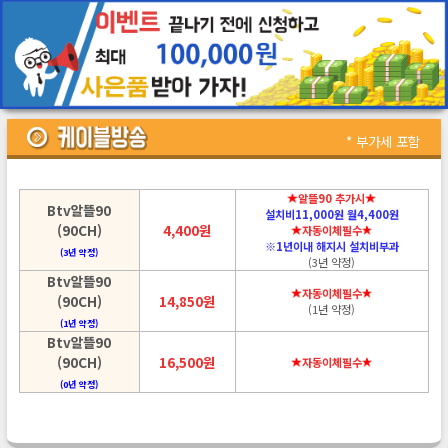
* 부가세 포함
알뜰90 추가시
Btv알뜰90
설치비11,000원 월4,400원
(90CH)
4,400원
자동이체필수
※1년이내 해지시 설치비부과
(3년 약정)
(3년 약정)
Btv알뜰90
자동이체필수
(90CH)
14,850원
(1년 약정)
(1년 약정)
Btv알뜰90
(90CH)
16,500원
자동이체필수
(0년 약정)