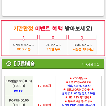
디지털 방송 가입 시
인터넷 가입 시
결합상품 가입 시
VOD 가능
3개월 무료
사은품 최대지급
* 부가세 포함
VOD가능~
Btv알뜰100(UHD)
1 팩 선택 무료제공
(100CH)
12,100원
(영화, 드라마, 스포츠)
알뜰100(UHD)추가시
(3년 약정)
설치비17, 600원 월8, 250원
SK IPTV 특가행사
POPUHD100
유튜브 넥플릭스가능
(109CH)
12,100원
디지털 POP UHD100추가시