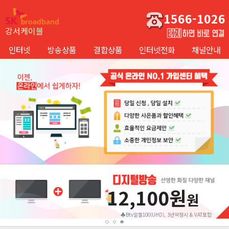
1566-1026
강서케이블
인터넷
방송상품
결합상품
인터넷전화
채널안내
12,100원
원
♣Btv알뜰100(UHD), 3년약정시 & VAT포함