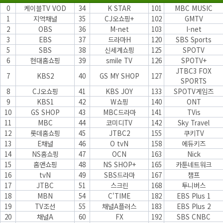
0
케이블TV VOD
34
K STAR
101
MBC MUSIC
1
지역채널
35
CJ오쇼핑+
102
GMTV
2
OBS
36
M-net
103
I-net
3
EBS
37
드라마H
120
SBS Sports
5
SBS
38
신세계쇼핑
125
SPOTV
6
현대홈쇼핑
39
smile TV
126
SPOTV+
JTBC3 FOX
7
KBS2
40
GS MY SHOP
127
SPORTS
8
CJ오쇼핑
41
KBS JOY
133
SPOTV게임즈
9
KBS1
42
W쇼핑
140
ONT
10
GS SHOP
43
MBC드라마
141
TVis
11
MBC
44
코미디TV
142
Sky Travel
12
롯데홈쇼핑
45
JTBC2
155
쿠키TV
13
E채널
46
O tvN
158
에듀키즈
14
NS홈쇼핑
47
OCN
163
Nick
15
홈앤쇼핑
48
NS SHOP+
165
카툰네트워크
16
tvN
49
SBS드라마
167
챔프
17
JTBC
51
스크린
168
투니버스
18
MBN
54
C'TIME
182
EBS Plus 1
19
TV조선
55
채널A플러스
183
EBS Plus 2
20
채널A
60
FX
192
SBS CNBC