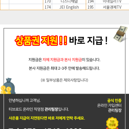
170
디즈니채널
194
이데일리TV
174
JEI English
195
서울경제TV