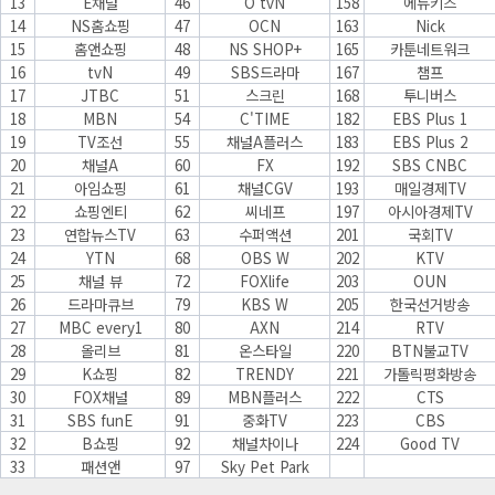
13
E채널
46
O tvN
158
에듀키즈
14
NS홈쇼핑
47
OCN
163
Nick
15
홈앤쇼핑
48
NS SHOP+
165
카툰네트워크
16
tvN
49
SBS드라마
167
챔프
17
JTBC
51
스크린
168
투니버스
18
MBN
54
C'TIME
182
EBS Plus 1
19
TV조선
55
채널A플러스
183
EBS Plus 2
20
채널A
60
FX
192
SBS CNBC
21
아임쇼핑
61
채널CGV
193
매일경제TV
22
쇼핑엔티
62
씨네프
197
아시아경제TV
23
연합뉴스TV
63
수퍼액션
201
국회TV
24
YTN
68
OBS W
202
KTV
25
채널 뷰
72
FOXlife
203
OUN
26
드라마큐브
79
KBS W
205
한국선거방송
27
MBC every1
80
AXN
214
RTV
28
올리브
81
온스타일
220
BTN불교TV
29
K쇼핑
82
TRENDY
221
가톨릭평화방송
30
FOX채널
89
MBN플러스
222
CTS
31
SBS funE
91
중화TV
223
CBS
32
B쇼핑
92
채널차이나
224
Good TV
33
패션앤
97
Sky Pet Park