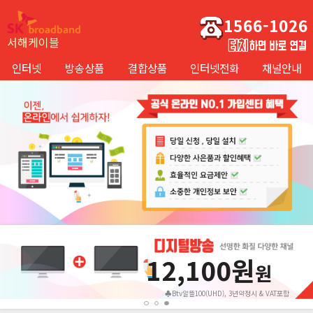
1566-1026
서해케이블
인터넷
방송상품
결합상품
인터넷전화
채널안내
12,100원
원
♣Btv알뜰100(UHD), 3년약정시 & VAT포함