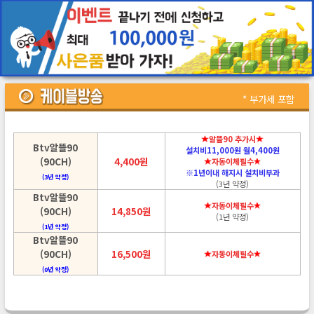
* 부가세 포함
알뜰90 추가시
Btv알뜰90
설치비11,000원 월4,400원
(90CH)
4,400원
자동이체필수
※1년이내 해지시 설치비부과
(3년 약정)
(3년 약정)
Btv알뜰90
자동이체필수
(90CH)
14,850원
(1년 약정)
(1년 약정)
Btv알뜰90
(90CH)
16,500원
자동이체필수
(0년 약정)