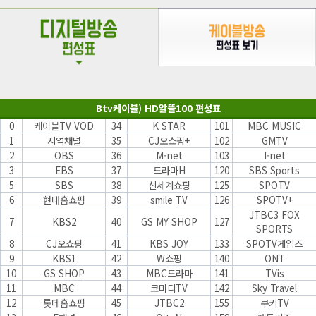
Btv케이블) HD알뜰100 편성표
0
케이블TV VOD
34
K STAR
101
MBC MUSIC
1
지역채널
35
CJ오쇼핑+
102
GMTV
2
OBS
36
M-net
103
I-net
3
EBS
37
드라마H
120
SBS Sports
5
SBS
38
신세계쇼핑
125
SPOTV
6
현대홈쇼핑
39
smile TV
126
SPOTV+
JTBC3 FOX
7
KBS2
40
GS MY SHOP
127
SPORTS
8
CJ오쇼핑
41
KBS JOY
133
SPOTV게임즈
9
KBS1
42
W쇼핑
140
ONT
10
GS SHOP
43
MBC드라마
141
TVis
11
MBC
44
코미디TV
142
Sky Travel
12
롯데홈쇼핑
45
JTBC2
155
쿠키TV