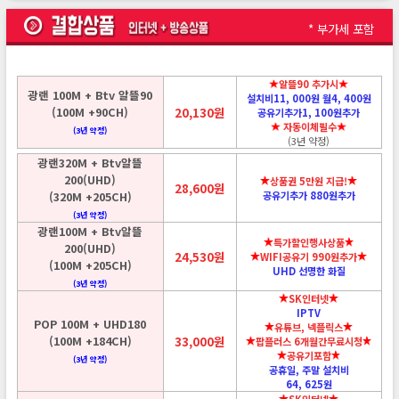
* 부가세 포함
알뜰90 추가시
광랜 100M + Btv 알뜰90
설치비11, 000원 월4, 400원
(100M +90CH)
20,130원
공유기추가1, 100원추가
자동이체필수
(3년 약정)
(3년 약정)
광랜320M + Btv알뜰
200(UHD)
상품권 5만원 지급!
28,600원
(320M +205CH)
공유기추가 880원추가
(3년 약정)
광랜100M + Btv알뜰
특가할인행사상품
200(UHD)
24,530원
WIFI공유기 990원추가
(100M +205CH)
UHD 선명한 화질
(3년 약정)
SK인터넷
IPTV
POP 100M + UHD180
유튜브, 넥플릭스
(100M +184CH)
33,000원
팝플러스 6개월간무료시청
공유기포함
(3년 약정)
공휴일, 주말 설치비
64, 625원
SK인터넷