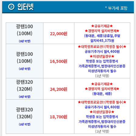
* 부가세 포함
광랜100
공유기제공
경쟁지역 설치비면제
(100M)
22,000원
(동대문, 세종)공휴일,주말
설치비45,375원
(3년 약정)
대학생프로모션!!(학생증 필수)
공유기추가시 월4,400원
광랜100
미성년일경우
(100M)
16,500원
학생증 또는 입학증명서
가족관계증명서,법정대리인신분증
(1년 약정)
미성년자동의서 필수
(1년 약정)
광랜320
공유기제공
(320M)
24,200원
경쟁지역 설치비면제
(동대문, 세종)
(3년 약정)
대학생프로모션!!(학생증 필수)
공유기추가시 월4,400원
광랜320
미성년일경우
(320M)
18,700원
학생증 또는 입학증명서
가족관계증명서,법정대리인신분증
(1년 약정)
미성년자동의서 필수
(1년 약정)