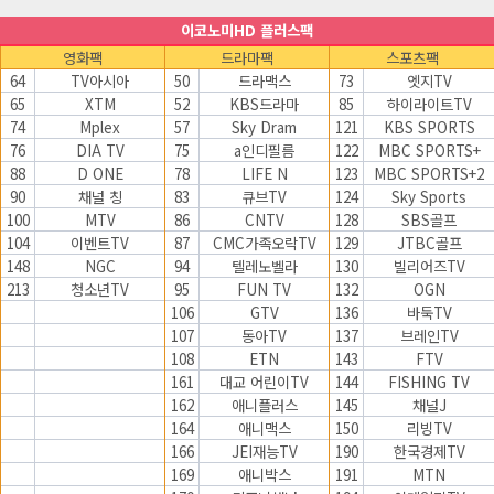
이코노미HD 플러스팩
영화팩
드라마팩
스포츠팩
64
TV아시아
50
드라맥스
73
엣지TV
65
XTM
52
KBS드라마
85
하이라이트TV
74
Mplex
57
Sky Dram
121
KBS SPORTS
76
DIA TV
75
a인디필름
122
MBC SPORTS+
88
D ONE
78
LIFE N
123
MBC SPORTS+2
90
채널 칭
83
큐브TV
124
Sky Sports
100
MTV
86
CNTV
128
SBS골프
104
이벤트TV
87
CMC가족오락TV
129
JTBC골프
148
NGC
94
텔레노벨라
130
빌리어즈TV
213
청소년TV
95
FUN TV
132
OGN
106
GTV
136
바둑TV
107
동아TV
137
브레인TV
108
ETN
143
FTV
161
대교 어린이TV
144
FISHING TV
162
애니플러스
145
채널J
164
애니맥스
150
리빙TV
166
JEI재능TV
190
한국경제TV
169
애니박스
191
MTN