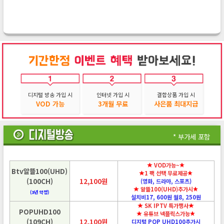
디지털 방송 가입 시
인터넷 가입 시
결합상품 가입 시
VOD 가능
3개월 무료
사은품 최대지급
* 부가세 포함
VOD가능~
Btv알뜰100(UHD)
1 팩 선택 무료제공
(100CH)
12,100원
(영화, 드라마, 스포츠)
알뜰100(UHD)추가시
(3년 약정)
설치비17, 600원 월8, 250원
SK IPTV 특가행사
POPUHD100
유튜브 넥플릭스가능
(109CH)
12,100원
디지털 POP UHD100추가시