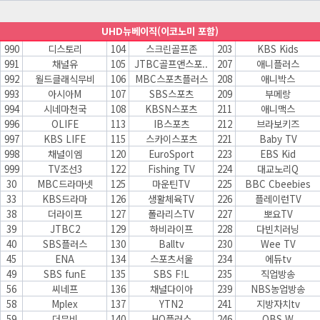
UHD뉴베이직(이코노미 포함)
990
디스토리
104
스크린골프존
203
KBS Kids
991
채널유
105
JTBC골프앤스포..
207
애니플러스
992
월드클래식무비
106
MBC스포츠플러스
208
애니박스
993
아시아M
107
SBS스포츠
209
부메랑
994
시네마천국
108
KBSN스포츠
211
애니맥스
996
OLIFE
113
IB스포츠
212
브라보키즈
997
KBS LIFE
115
스카이스포츠
221
Baby TV
998
채널이엠
120
EuroSport
223
EBS Kid
999
TV조선3
122
Fishing TV
224
대교노리Q
30
MBC드라마넷
125
마운틴TV
225
BBC Cbeebies
33
KBS드라마
126
생활체육TV
226
플레이런TV
38
더라이프
127
폴라리스TV
227
뽀요TV
39
JTBC2
129
하비라이프
228
다빈치러닝
40
SBS플러스
130
Balltv
230
Wee TV
45
ENA
134
스포츠서울
234
에듀tv
49
SBS funE
135
SBS F!L
235
직업방송
56
씨네프
136
채널다이아
239
NBS농업방송
58
Mplex
137
YTN2
241
지방자치tv
59
더무비
140
HQ플러스
246
OBS W