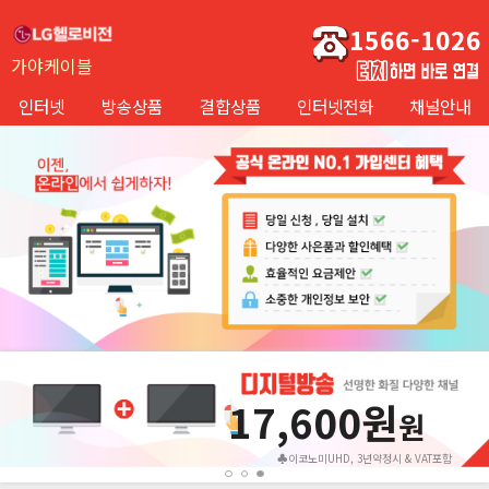
1566-1026
가야케이블
인터넷
방송상품
결합상품
인터넷전화
채널안내
17,600원
원
♣이코노미UHD, 3년약정시 & VAT포함