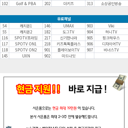
102
Golf & PBA
202
더키즈
313
소상공인방송
유료채널
54
캐치온1
146
UMAX
903
Viki
55
캐치온2
182
도그TV
904
허니TV
116
SPOTV프라임
217
신기한나라
905
핑크하우스
117
SPOTV ON1
218
키즈톡톡플러스
906
디자이어TV
118
SPOTV ON2
901
플레이보이TV
907
비너스TV
145
UXN
902
미드나잇