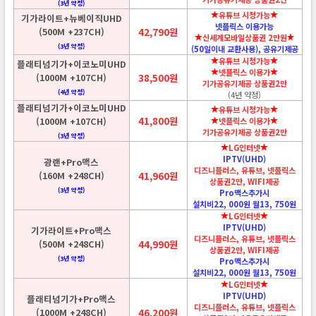
(3년 약정)
유튜브 시청가능
기가라이트+뉴베이직UHD
넷플릭스 이용가능
(500M +237CH)
42,790원
신세계모바일상품권 2만원
(3년 약정)
(50일이내 교환사용), 공유기제공
유튜브 시청가능
플래티넘기가+이코노미UHD
넷플릭스 이용가
(1000M +107CH)
38,500원
기가공유기제공 상품권2만
(4년 약정)
(4년 약정)
플래티넘기가+이코노미UHD
유튜브 시청가능
41,800원
(1000M +107CH)
넷플릭스 이용가
기가공유기제공 상품권2만
(3년 약정)
LG인터넷
IPTV(UHD)
광랜+Pro맥스
디즈니플러스, 유튜브, 넷플릭스
(160M +248CH)
41,960원
상품권2만, WIFI제공
(3년 약정)
Pro맥스추가시
설치비22, 000원 월13, 750원
LG인터넷
IPTV(UHD)
기가라이트+Pro맥스
디즈니플러스, 유튜브, 넷플릭스
(500M +248CH)
44,990원
상품권2만, WIFI제공
(3년 약정)
Pro맥스추가시
설치비22, 000원 월13, 750원
LG인터넷
IPTV(UHD)
플래티넘기가+Pro맥스
디즈니플러스, 유튜브, 넷플릭스
(1000M +248CH)
46,200원