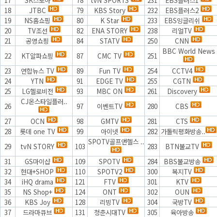
18
JTBC
79
KBS Story
232
EBS플러스2
19
NS홈쇼핑
80
K Star
233
EBS잉글리쉬
20
TV조선
82
ENA STORY
238
리얼TV
21
공영쇼핑
84
STATV
250
CNN
BBC World News
22
KT알파쇼핑
87
CMC TV
251
23
연합뉴스 TV
89
Fun TV
254
CCTV4
24
YTN
91
EDGE TV
255
CGTN
25
LG헬로비전
93
MBC ON
261
Discovery
CJ온스타일플러..
26
97
이벤트TV
280
CBS
27
OCN
98
GMTV
281
CTS
28
롯데 one TV
99
아이넷
282
가톨릭평화방송..
SPOTV골프앤헬스 ..
29
tvN STORY
103
283
BTN불교TV
31
GS마이샵
109
SPOTV
284
BBS불교방송
32
현대+SHOP
110
SPOTV2
300
복지TV
34
iHQ drama
121
FTV
301
KTV
35
NS Shop+
124
ONT
302
OUN
36
KBS Joy
128
리빙TV
304
국방TV
37
드라마큐브
131
청춘시대TV
305
육아방송