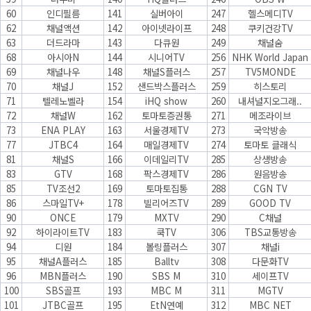
60
인디필름
141
실버아이
247
헬스메디TV
62
채널액션
142
아이넷라이프
248
쿠키건강TV
63
더드라마
143
다큐원
249
채널숨
68
아시아N
144
시니어TV
256
NHK World Japan
69
채널나우
148
채널S플러스
257
TV5MONDE
70
채널J
152
샌드박스플러스
259
히스토리
71
텔레노벨라
154
iHQ show
260
내셔널지오그래..
72
채널W
162
토마토증권통
271
메조라이브
73
ENA PLAY
163
서울경제TV
273
국악방송
77
JTBC4
164
매일경제TV
274
토마토 클래식
81
채널S
166
이데일리TV
285
상생방송
83
GTV
168
팍스경제TV
286
원음방송
85
TV조선2
169
토마토집통
288
CGN TV
86
스마일TV+
178
빌리어즈TV
289
GOOD TV
90
ONCE
179
MXTV
290
C채널
92
하이라이트TV
183
쿡TV
306
TBS교통방송
94
디원
184
볼링플러스
307
채널i
95
채널A플러스
185
Balltv
308
다문화TV
96
MBN플러스
190
SBS M
310
세이프TV
100
SBS골프
193
MBC M
311
MGTV
101
JTBC골프
195
EtN연예
312
MBC NET