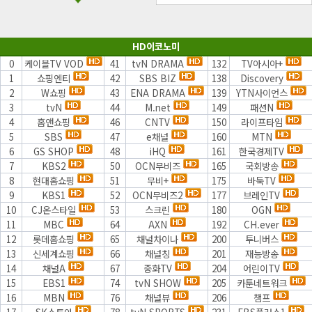
HD이코노미
0
케이블TV VOD
41
tvN DRAMA
132
TV아시아+
1
쇼핑엔티
42
SBS BIZ
138
Discovery
2
W쇼핑
43
ENA DRAMA
139
YTN사이언스
3
tvN
44
M.net
149
패션N
4
홈앤쇼핑
46
CNTV
150
라이프타임
5
SBS
47
e채널
160
MTN
6
GS SHOP
48
iHQ
161
한국경제TV
7
KBS2
50
OCN무비즈
165
국회방송
8
현대홈쇼핑
51
무비+
175
바둑TV
9
KBS1
52
OCN무비즈2
177
브레인TV
10
CJ온스타일
53
스크린
180
OGN
11
MBC
64
AXN
192
CH.ever
12
롯데홈쇼핑
65
채널차이나
200
투니버스
13
신세계쇼핑
66
채널칭
201
재능방송
14
채널A
67
중화TV
204
어린이TV
15
EBS1
74
tvN SHOW
205
카툰네트워크
16
MBN
76
채널뷰
206
챔프
17
SK스토아
78
tvN SPORTS
231
EBS플러스1