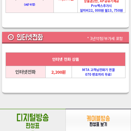
상품권2만, AP공유기제공
(3년 약정)
Pro맥스추가시
설치비22, 000원 월13, 750원
* 3년약정/부가세 포함
인터넷 전화 상품
MTA 고객님전화기 연결
인터넷전화
2,200원
070 번호끼리 무료!