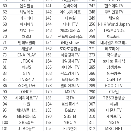
60
인디필름
141
실버아이
247
헬스메디TV
62
채널액션
142
아이넷라이프
248
쿠키건강TV
63
더드라마
143
다큐원
249
채널숨
68
아시아N
144
시니어TV
256
NHK World Japan
69
채널나우
148
채널S플러스
257
TV5MONDE
70
채널J
152
샌드박스플러스
259
히스토리
71
텔레노벨라
154
iHQ show
260
내셔널지오그래..
72
채널W
162
토마토증권통
271
메조라이브
73
ENA PLAY
163
서울경제TV
273
국악방송
77
JTBC4
164
매일경제TV
274
토마토 클래식
81
채널S
166
이데일리TV
285
상생방송
83
GTV
168
팍스경제TV
286
원음방송
85
TV조선2
169
토마토집통
288
CGN TV
86
스마일TV+
178
빌리어즈TV
289
GOOD TV
90
ONCE
179
MXTV
290
C채널
92
하이라이트TV
183
쿡TV
306
TBS교통방송
94
디원
184
볼링플러스
307
채널i
95
채널A플러스
185
Balltv
308
다문화TV
96
MBN플러스
190
SBS M
310
세이프TV
100
SBS골프
193
MBC M
311
MGTV
101
JTBC골프
195
EtN연예
312
MBC NET