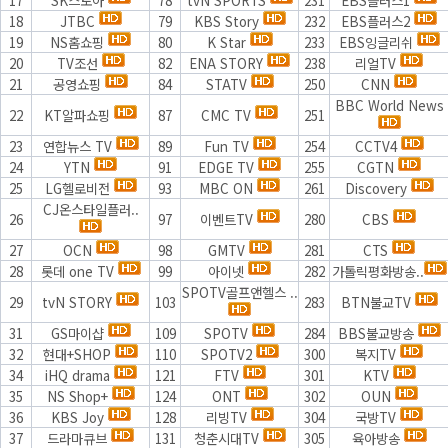
18
JTBC
79
KBS Story
232
EBS플러스2
19
NS홈쇼핑
80
K Star
233
EBS잉글리쉬
20
TV조선
82
ENA STORY
238
리얼TV
21
공영쇼핑
84
STATV
250
CNN
BBC World News
22
KT알파쇼핑
87
CMC TV
251
23
연합뉴스 TV
89
Fun TV
254
CCTV4
24
YTN
91
EDGE TV
255
CGTN
25
LG헬로비전
93
MBC ON
261
Discovery
CJ온스타일플러..
26
97
이벤트TV
280
CBS
27
OCN
98
GMTV
281
CTS
28
롯데 one TV
99
아이넷
282
가톨릭평화방송..
SPOTV골프앤헬스 ..
29
tvN STORY
103
283
BTN불교TV
31
GS마이샵
109
SPOTV
284
BBS불교방송
32
현대+SHOP
110
SPOTV2
300
복지TV
34
iHQ drama
121
FTV
301
KTV
35
NS Shop+
124
ONT
302
OUN
36
KBS Joy
128
리빙TV
304
국방TV
37
드라마큐브
131
청춘시대TV
305
육아방송