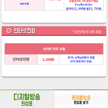
상품권2만, AP공유기제공
(3년 약정)
Pro맥스추가시
설치비22, 000원 월13, 750원
* 3년약정/부가세 포함
인터넷 전화 상품
MTA 고객님전화기 연결
인터넷전화
2,200원
070 번호끼리 무료!