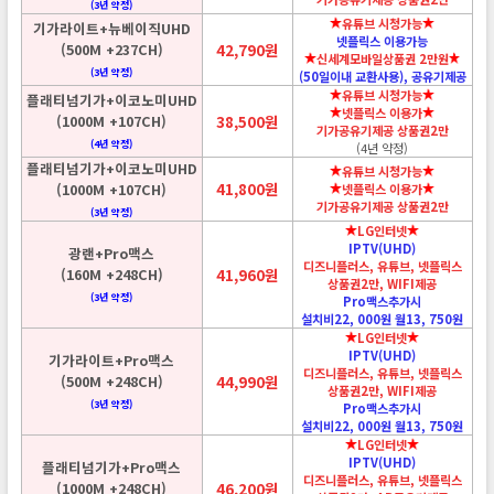
(3년 약정)
유튜브 시청가능
기가라이트+뉴베이직UHD
넷플릭스 이용가능
(500M +237CH)
42,790원
신세계모바일상품권 2만원
(3년 약정)
(50일이내 교환사용), 공유기제공
유튜브 시청가능
플래티넘기가+이코노미UHD
넷플릭스 이용가
(1000M +107CH)
38,500원
기가공유기제공 상품권2만
(4년 약정)
(4년 약정)
플래티넘기가+이코노미UHD
유튜브 시청가능
41,800원
(1000M +107CH)
넷플릭스 이용가
기가공유기제공 상품권2만
(3년 약정)
LG인터넷
IPTV(UHD)
광랜+Pro맥스
디즈니플러스, 유튜브, 넷플릭스
(160M +248CH)
41,960원
상품권2만, WIFI제공
(3년 약정)
Pro맥스추가시
설치비22, 000원 월13, 750원
LG인터넷
IPTV(UHD)
기가라이트+Pro맥스
디즈니플러스, 유튜브, 넷플릭스
(500M +248CH)
44,990원
상품권2만, WIFI제공
(3년 약정)
Pro맥스추가시
설치비22, 000원 월13, 750원
LG인터넷
IPTV(UHD)
플래티넘기가+Pro맥스
디즈니플러스, 유튜브, 넷플릭스
(1000M +248CH)
46,200원