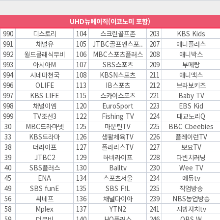
UHD뉴베이직(이코노미 포함)
990
디스토리
104
스크린골프존
203
KBS Kids
991
채널유
105
JTBC골프앤스포..
207
애니플러스
992
월드클래식무비
106
MBC스포츠플러스
208
애니박스
993
아시아M
107
SBS스포츠
209
부메랑
994
시네마천국
108
KBSN스포츠
211
애니맥스
996
OLIFE
113
IB스포츠
212
브라보키즈
997
KBS LIFE
115
스카이스포츠
221
Baby TV
998
채널이엠
120
EuroSport
223
EBS Kid
999
TV조선3
122
Fishing TV
224
대교노리Q
30
MBC드라마넷
125
마운틴TV
225
BBC Cbeebies
33
KBS드라마
126
생활체육TV
226
플레이런TV
38
더라이프
127
폴라리스TV
227
뽀요TV
39
JTBC2
129
하비라이프
228
다빈치러닝
40
SBS플러스
130
Balltv
230
Wee TV
45
ENA
134
스포츠서울
234
에듀tv
49
SBS funE
135
SBS F!L
235
직업방송
56
씨네프
136
채널다이아
239
NBS농업방송
58
Mplex
137
YTN2
241
지방자치tv
59
더무비
140
HQ플러스
246
OBS W