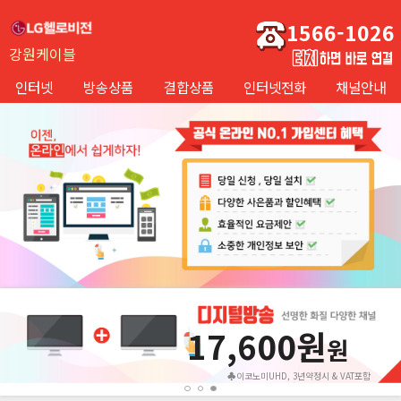
1566-1026
강원케이블
인터넷
방송상품
결합상품
인터넷전화
채널안내
17,600원
원
♣이코노미UHD, 3년약정시 & VAT포함