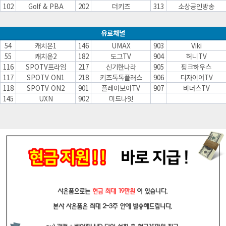
102
Golf & PBA
202
더키즈
313
소상공인방송
유료채널
54
캐치온1
146
UMAX
903
Viki
55
캐치온2
182
도그TV
904
허니TV
116
SPOTV프라임
217
신기한나라
905
핑크하우스
117
SPOTV ON1
218
키즈톡톡플러스
906
디자이어TV
118
SPOTV ON2
901
플레이보이TV
907
비너스TV
145
UXN
902
미드나잇