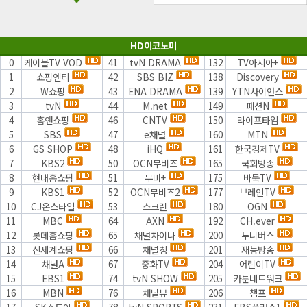
HD이코노미
0
케이블TV VOD
41
tvN DRAMA
132
TV아시아+
1
쇼핑엔티
42
SBS BIZ
138
Discovery
2
W쇼핑
43
ENA DRAMA
139
YTN사이언스
3
tvN
44
M.net
149
패션N
4
홈앤쇼핑
46
CNTV
150
라이프타임
5
SBS
47
e채널
160
MTN
6
GS SHOP
48
iHQ
161
한국경제TV
7
KBS2
50
OCN무비즈
165
국회방송
8
현대홈쇼핑
51
무비+
175
바둑TV
9
KBS1
52
OCN무비즈2
177
브레인TV
10
CJ온스타일
53
스크린
180
OGN
11
MBC
64
AXN
192
CH.ever
12
롯데홈쇼핑
65
채널차이나
200
투니버스
13
신세계쇼핑
66
채널칭
201
재능방송
14
채널A
67
중화TV
204
어린이TV
15
EBS1
74
tvN SHOW
205
카툰네트워크
16
MBN
76
채널뷰
206
챔프
17
SK스토아
78
tvN SPORTS
231
EBS플러스1